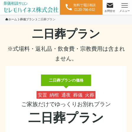
無料で電話相談
0120-766-692
お問合せ
メニュー
ホーム
葬儀プラン
二日葬プラン
二日葬プラン
※式場料・返礼品・飲食費・宗教費用は含まれ
ません。
二日葬プランの価格
安置
納棺
通夜
葬儀
火葬
ご家族だけでゆっくりお別れプラン
二日葬プラン