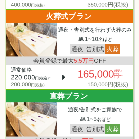
400,000
350,000円(税抜)
円(税抜)
火葬式プラン
通夜・告別式を行わず火葬のみ
1~10
名ほど
通夜
告別式
火葬
会員登録
最大
5.5万円
OFF
で
通常価格
165,000
(税込)
円~
220,000
円(税込)~
200,000
150,000円(税抜)
円(税抜)
直葬プラン
通夜/告別式をご家族で
1~5
名ほど
通夜
告別式
火葬