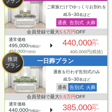
プラン
ご家族だけでゆっくりお別れを
5~30
名ほど
通夜
告別式
火葬
会員登録
最大
5.5万円
OFF
で
通常価格
440,000
(税込)
円~
495,000
円(税込)~
450,000
400,000円(税抜)
円(税抜)
推奨
一日葬プラン
プラン
通夜を行わず告別式のみ
5~30
名ほど
通夜
告別式
火葬
会員登録
最大
5.5万円
OFF
で
通常価格
385,000
(税込)
円~
440,000
円(税込)~