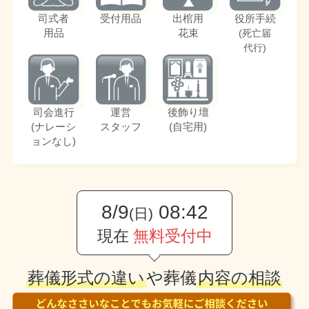
司式者
受付用品
出棺用
役所手続
用品
花束
(死亡届
代行)
司会進行
運営
後飾り壇
(ナレーシ
スタッフ
(自宅用)
ョンなし)
8/9
08:42
(日)
現在
無料受付中
葬儀形式の違い
や葬儀
内容の相談