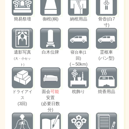
簡易祭壇
御棺(桐)
納棺用品
骨壺(白7
寸)
遺影写真
白木位牌
霊柩車
寝台車(1
(バン型)
回)
(大・小セッ
(～50km)
ト)
面会
可能
枕飾り
焼香用品
ドライアイ
安置
ス
(3回)
(必要日数
分)