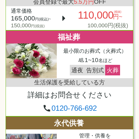
会員登録
最大
5.5万円
OFF
で
通常価格
110,000
(税抜)
円~
165,000
円(税込)~
150,000
100,000円(税抜)
円(税抜)
福祉葬
最小限のお葬式（火葬式）
1~10
名ほど
通夜
告別式
火葬
生活保護を受給している方
詳細はお問合せください
0120-766-692
永代供養
管理・供養を