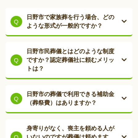
日野市で家族葬を行う場合、どの
ような形式が一般的ですか？
ご家族やご親族を中心とした少人数
で、故人様との時間を大切にするお別
日野市民葬儀とはどのような制度
れの形です。日野市においては、主に
ですか？認定葬儀社に頼むメリッ
以下の2つの公営施設を利用するケー
トは？
スが一般的です。
日野市民葬儀制度とは、日野市民の方
日野市営火葬場（日野市多摩平）
が安心して経済的に葬儀を行えるよ
日野市の葬儀で利用できる補助金
を利用する場合
日野市民の方は
火
う、市が内容と料金（規格）を定めた
（葬祭費）はありますか？
葬料が無料
です。ただし、式場が
制度です。
併設されていないため、近隣の民
はい、ございます。日野市の国民健康
【認定葬儀社に依頼するメリット】
間斎場やご自宅で儀式を行い、火
保険、または後期高齢者医療制度に加
身寄りがなく、喪主を頼める人が
葬場へ移動する形になります。
入されていた方が亡くなった場合、葬
いないのですが葬儀は頼めます
弊社は
日野市の認定葬儀社
ですので、