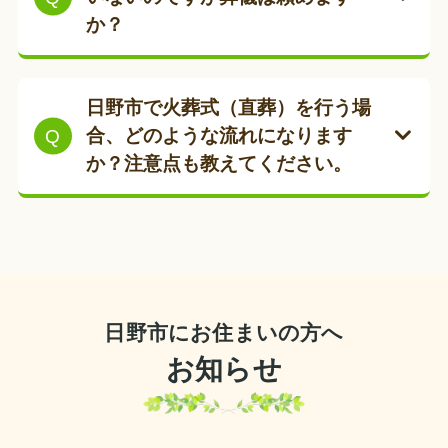
儀を行った方（喪主様）に対して「葬
か？
市が定めた適正な協定料金で葬儀を執
南多摩斎場（町田市）を利用する
祭費」として5万円が支給されます。
り行うことが可能です。
場合
日野市民も「組織内住民」と
はい、可能です。日野市でもお一人暮
して安価に利用できる公営斎場で
申請先は
日野市役所
（保険年金課）と
らしの方からのご相談が増えていま
費用の透明性：
市の規格に基づい
日野市で火葬式（直葬）を行う場
す。
火葬場と葬儀式場が同じ建物
なります。申請には会葬礼状や葬儀費
す。
た明確な料金設定で、予算を抑え
合、どのような流れになります
内にある
ため、移動のマイクロバ
用の領収書など、喪主を確認できる書
た葬儀が可能です。
か？注意点も教えてください。
ス費用を抑えた効率的な家族葬が
身近に頼める方がいない場合は、生前
類が必要です。弊社では、こうした日
スムーズな連携：
日野市役所
への
可能です。
に「死後事務委任契約」
を結ぶこと
野市独自の助成金制度の活用や、申請
火葬式（直葬）とは、通夜・告別式を
手続きや、市民専用の
日野市営火
で、ご逝去後の葬儀や
日野市役所への
のお手伝いもサポートしております。
行わず、火葬のみを執り行う最もシン
葬場
の利用についても熟知してい
手続き、納骨までを希望通りに執り行
プルな形です。日野市では、
火葬料無
るため、安心してお任せいただけ
うことができます。
料の日野市営火葬場
や、設備が充実し
ます。
た
南多摩斎場
を利用するのが一般的で
日野市にお住まいの方へ
弊社では専門家のご紹介から、
日野市
「日野市民葬儀」の制度を利用した家
す。
営火葬場
などを利用した具体的なプラ
お知らせ
族葬や火葬式についても、まずは弊社
ン作成まで一貫してサポートいたしま
【弊社の特徴】
へお気軽にご相談ください。
す。将来の不安を解消し、ご自身らし
日野市営火葬場には安置施設がありま
いお別れを実現できるようお手伝いし