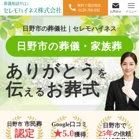
無料で電話相談
0120-766-692
お問合せ
メニュー
日野市の葬儀社｜セレモハイネス
日野市の葬儀・家族葬
ありがとう
を
伝
お葬式
える
市民葬
Google口コミ
日野市
日野市で
認定
★5.0
25年
の信頼
獲得