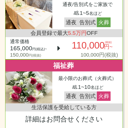
通夜/告別式をご家族で
1~5
名ほど
通夜
告別式
火葬
会員登録
最大
5.5万円
OFF
で
通常価格
110,000
(税抜)
円~
165,000
円(税込)~
150,000
100,000円(税抜)
円(税抜)
福祉葬
最小限のお葬式（火葬式）
1~10
名ほど
通夜
告別式
火葬
生活保護を受給している方
詳細はお問合せください