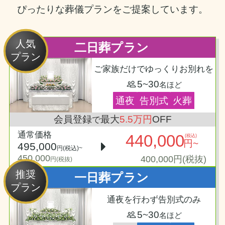
ぴったりな葬儀プランをご提案しています。
人気
二日葬プラン
プラン
ご家族だけでゆっくりお別れを
5~30
名ほど
通夜
告別式
火葬
会員登録
最大
5.5万円
OFF
で
通常価格
440,000
(税込)
円~
495,000
円(税込)~
450,000
400,000円(税抜)
円(税抜)
推奨
一日葬プラン
プラン
通夜を行わず告別式のみ
5~30
名ほど