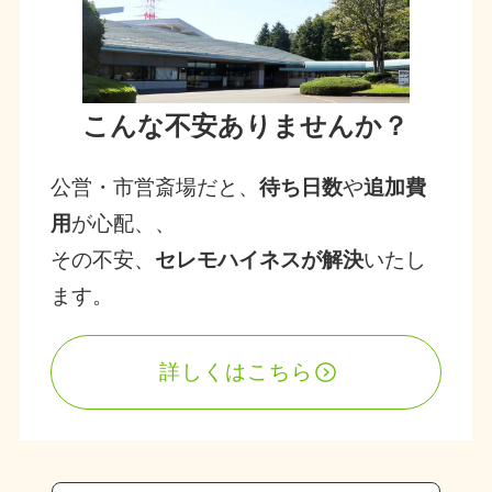
こんな不安ありませんか？
公営・市営斎場だと、
待ち日数
や
追加費
用
が心配、、
その不安、
セレモハイネスが解決
いたし
ます。
詳しくはこちら