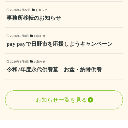
せんが、弊社では
自社の安置料を無料
ますので、まずは無料相談をご利用く
で承っております。火葬当日まで大切
2026年7月22日
お知らせ
ださい。
にお預かりいたしますので、費用を最
事務所移転のお知らせ
小限に抑えることが可能です。
2026年3月8日
お知らせ
【注意点】
pay payで日野市を応援しようキャンペーン
・
お別れの時間：
火葬炉の前での対面
は5分程度と短いため、事前の安置場
2026年3月8日
お知らせ
所での面会をお勧めします。
令和7年度永代供養墓 お盆・納骨供養
・
周囲の理解：
儀菩提寺がある場合
は、菩提寺の了解を得る必要がござい
ます。
・
駐車場の制限：
日野市営火葬場は駐
お知らせ一覧を見る
車スペースが非常に少ないため、少人
数での移動が必要です。