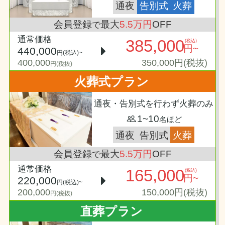
通夜
告別式
火葬
会員登録
最大
5.5万円
OFF
で
通常価格
385,000
(税込)
円~
440,000
円(税込)~
400,000
350,000円(税抜)
円(税抜)
火葬式プラン
通夜・告別式を行わず火葬のみ
1~10
名ほど
通夜
告別式
火葬
会員登録
最大
5.5万円
OFF
で
通常価格
165,000
(税込)
円~
220,000
円(税込)~
200,000
150,000円(税抜)
円(税抜)
直葬プラン